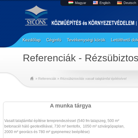
Magyar
English
Deutsch
Kezdőlap
Céginfó
Tevékenységi körök
Letölthető d
Referenciák - Rézsübiztosí
» Referenciák »
Rézsübiztosítás vasalt talajtámfal építésével
A munka tárgya
Vasalt talajtámfal építése tereprendezéssel (540 fm talajszeg, 500 m²
betonacél háló geotextíliával, 730 m² bentofix, 1050 m² szivárgópaplan,
2000 m² georács és 780 m² gyepnemez beépítése)