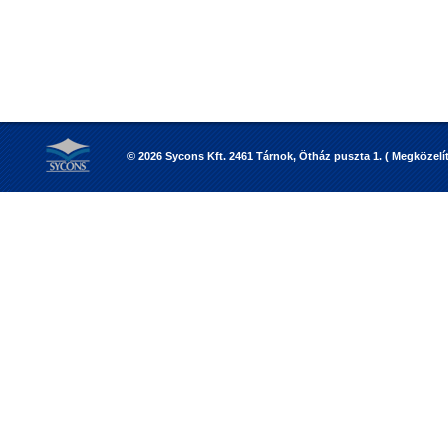
© 2026 Sycons Kft. 2461 Tárnok, Ötház puszta 1. ( Megközelíté