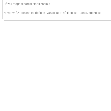
Házak mögötti partfal stabilizációja
Növényhézagos támfal építése "vasalt talaj" háttöltéssel, talajszegezéssel