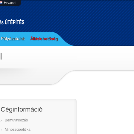
Hrvatski
Pályázataink
Álláslehetőség
l
Céginformáció
Bemutatkozás
Minőségpolitika