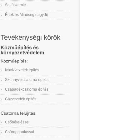
Sajtószemle
Érték és Minőség nagydíj
Tevékenységi körök
Közműépítés és
környezetvédelem
Közműépítés:
Ivóvízvezeték építés
Szennyvízcsatorna építés
Csapadékcsatorna építés
Gázvezeték építés
Csatorna felújítás:
Csőbéleléssel
Csőroppantással