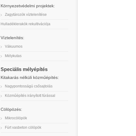
Környezetvédelmi projektek:
Zagytározók víztelenítése
Hulladéklerakók rekultivációja
Víztelenítés:
Vákuumos
Mélykutas
Speciális mélyépítés
Kitakarás nélküli közműépítés:
Nagypontosságú csősajtolás
Közműépítés irányított fúrással
Cölöpözés:
Mikrocölöpök
Fúrt vasbeton cölöpök