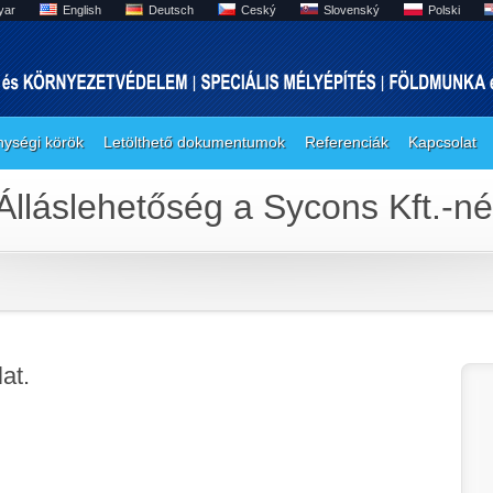
yar
English
Deutsch
Ceský
Slovenský
Polski
ységi körök
Letölthető dokumentumok
Referenciák
Kapcsolat
Álláslehetőség a Sycons Kft.-né
at.