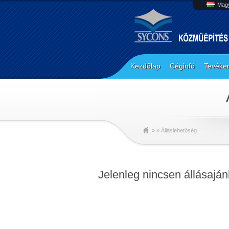
Mag
Kezdőlap
Céginfó
Tevéken
» » Álláslehetőség
Jelenleg nincsen állásajánl