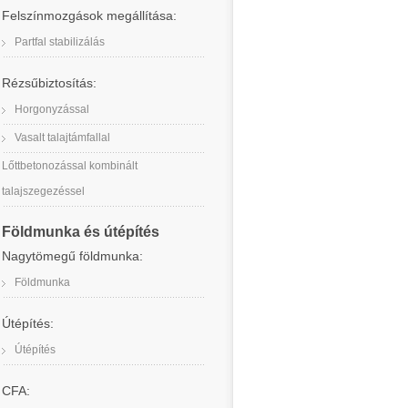
Felszínmozgások megállítása:
Partfal stabilizálás
Rézsűbiztosítás:
Horgonyzással
Vasalt talajtámfallal
Lőttbetonozással kombinált
talajszegezéssel
Földmunka és útépítés
Nagytömegű földmunka:
Földmunka
Útépítés:
Útépítés
CFA: