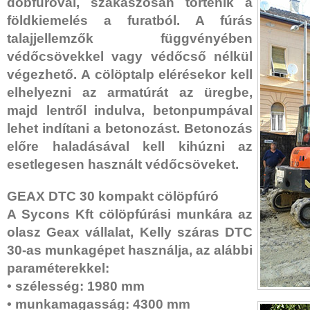
dobfúróval, szakaszosan történik a
földkiemelés a furatból. A fúrás
talajjellemzők függvényében
védőcsövekkel vagy védőcső nélkül
végezhető. A cölöptalp elérésekor kell
elhelyezni az armatúrát az üregbe,
majd lentről indulva, betonpumpával
lehet indítani a betonozást. Betonozás
előre haladásával kell kihúzni az
esetlegesen használt védőcsöveket.
GEAX DTC 30 kompakt cölöpfúró
A Sycons Kft cölöpfúrási munkára az
olasz Geax vállalat, Kelly száras DTC
30-as munkagépet használja, az alábbi
paraméterekkel:
• szélesség: 1980 mm
• munkamagasság: 4300 mm