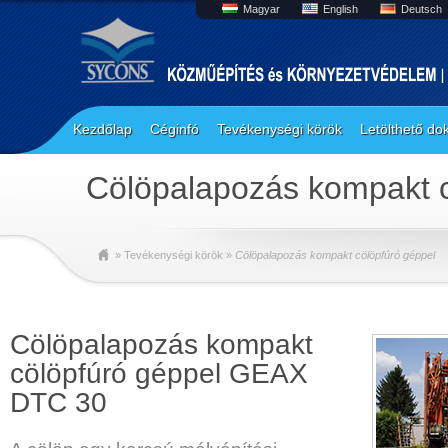
Magyar
English
Deutsch
Kezdőlap
Céginfó
Tevékenységi körök
Letölthető d
Cölöpalapozás kompakt 
» Tevékenységi körök »
Cölöpalapozás kompakt cölöpfúró géppel
Cölöpalapozás kompakt
cölöpfúró géppel GEAX
DTC 30