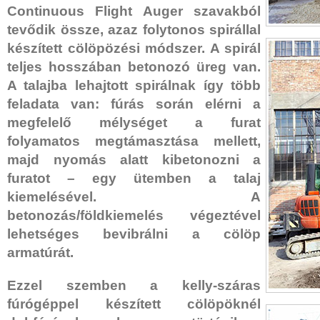
Continuous Flight Auger szavakból
tevődik össze, azaz folytonos spirállal
készített cölöpözési módszer. A spirál
teljes hosszában betonozó üreg van.
A talajba lehajtott spirálnak így több
feladata van: fúrás során elérni a
megfelelő mélységet a furat
folyamatos megtámasztása mellett,
majd nyomás alatt kibetonozni a
furatot – egy ütemben a talaj
kiemelésével. A
betonozás/földkiemelés végeztével
lehetséges bevibrálni a cölöp
armatúrát.
Ezzel szemben a kelly-száras
fúrógéppel készített cölöpöknél