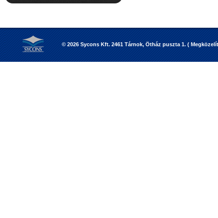
© 2026 Sycons Kft. 2461 Tárnok, Ötház puszta 1. ( Megközelíté