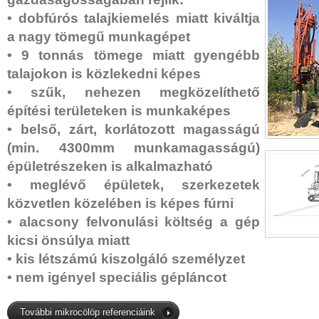
• dobfúrós talajkiemelés miatt kiváltja
a nagy tömegű munkagépet
• 9 tonnás tömege miatt gyengébb
talajokon is közlekedni képes
• szűk, nehezen megközelíthető
építési területeken is munkaképes
• belső, zárt, korlátozott magasságú
(min. 4300mm munkamagasságú)
épületrészeken is alkalmazható
• meglévő épületek, szerkezetek
közvetlen közelében is képes fúrni
• alacsony felvonulási költség a gép
kicsi önsúlya miatt
• kis létszámú kiszolgáló személyzet
• nem igényel speciális gépláncot
További mikrocölöp referenciáink