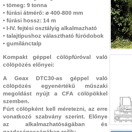
• tömeg: 9 tonna
• fúrási átmérő: ø 400-800 mm
• fúrási hossz: 14 m
• I-IV. fejtési osztályig alkalmazható
• talajtípushoz választható fúródobok
• gumilánctalp
Kompakt géppel cölöpfúróval való
cölöpözés előnyei:
A Geax DTC30-as géppel való
cölöpözés egyenértékű műszaki
megoldást nyújt a CFA cölöpökkel
szemben.
Fúrt cölöpként kell méretezni, az erre
vonatkozó szabvány szerint. Előnye
az alkalmazhatóságában és
gazdaságosságában rejlik: