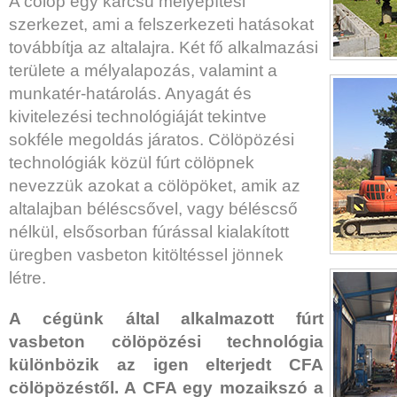
A cölöp egy karcsú mélyépítési
szerkezet, ami a felszerkezeti hatásokat
továbbítja az altalajra. Két fő alkalmazási
területe a mélyalapozás, valamint a
munkatér-határolás. Anyagát és
kivitelezési technológiáját tekintve
sokféle megoldás járatos. Cölöpözési
technológiák közül fúrt cölöpnek
nevezzük azokat a cölöpöket, amik az
altalajban béléscsővel, vagy béléscső
nélkül, elsősorban fúrással kialakított
üregben vasbeton kitöltéssel jönnek
létre.
A cégünk által alkalmazott fúrt
vasbeton cölöpözési technológia
különbözik az igen elterjedt CFA
cölöpözéstől. A CFA egy mozaikszó a